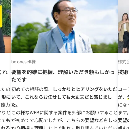
be oneself様
株式会
くれ
要望を的確に把握、理解いただき頼もしかっ
技術
たです
したの
初めての相談の際、
しっかりとヒアリングをいただ
コー
、形に
いて、これならお任せしても大丈夫だと感じまし
が、
グ能力
た。
にな
かりと
この様なWEBに関する案件を外部にお願いすること
ます
とても
が初めてで心配でしたが、こちらの
要望などをしっ
要望
くれる
かり把握・理解
した上で制作に取り組んでいただい
点も