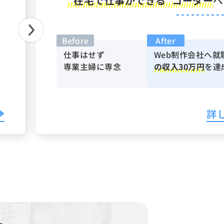
“在宅で仕事ができる”コーダー
へ
Before
After
仕事はせず
Web制作会社へ就
専業主婦に専念
の収入30万円
を達
詳