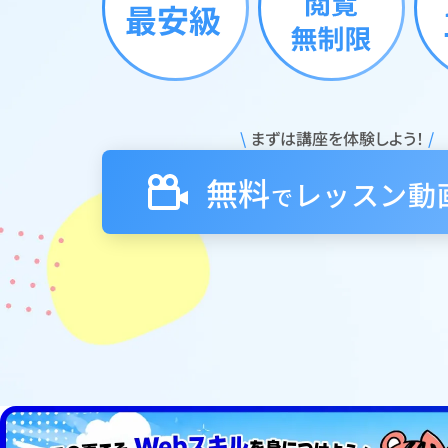
\
まずは講座を体験しよう！
/
無料
レッスン
動
で