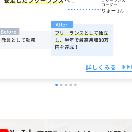
安定したフリーランス
へ！
フリーランス
コーダー
りょー
さん
After
Before
フリーランスとして独立
教員として勤務
し、
半年で最高月収80万
円
を達成！
詳しくみる