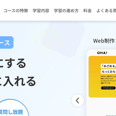
コースの特徴
学習内容
学習の進め方
料金
よくある
Web制
ース
にする
に入れる