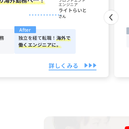
の海外勤務へ…！
フロントエンド
エンジニア
ライトらいと
さん
After
務
独立を経て転職！
海外で
働くエンジニアに。
詳しくみる