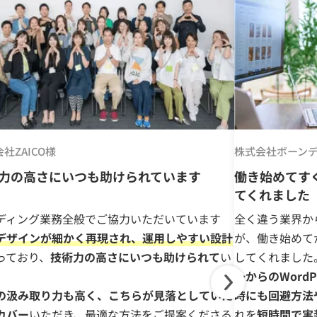
社ZAICO様
株式会社ボーン
力の高さにいつも助けられています
働き始めてす
てくれました
ディング業務全般でご協力いただいています
全く違う業界か
デザインが細かく再現され、運用しやすい設計
が、働き始めて
っており、
技術力の高さにいつも助けられて
い
してくれました
。
一からのWord
の汲み取り力も高く、こちらが見落としていた
時にも回避方法
カバー
いただき、最適な方法をご提案くださる
れを
短時間で実