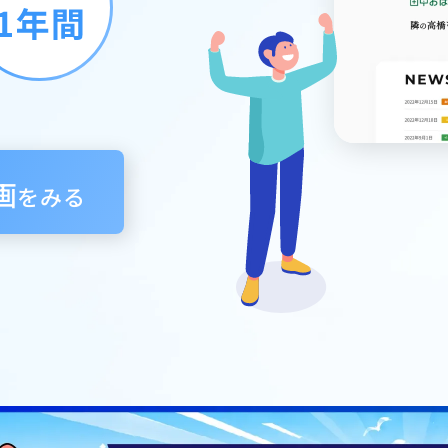
画
をみる