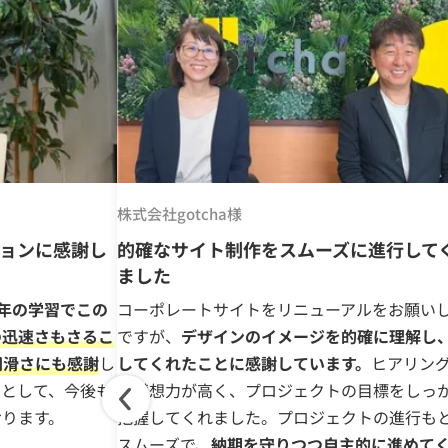
株式会社gotcha様
ョンに感謝し
的確なサイト制作をスムーズに進行して
ました
1年の学習でこの
コーポレートサイトをリニューアルをお願い
の迅速さもさるこ
ですが、
デザインのイメージを的確に理解し
円滑さにも感謝
し
してくれたことに感謝しています。
ヒアリン
ーとして、今後も
や構想力が高く、プロジェクトの目標をしっ
おります。
把握してくれました。プロジェクトの進行も
スムーズで、
納期を守りつつ自主的に進めて