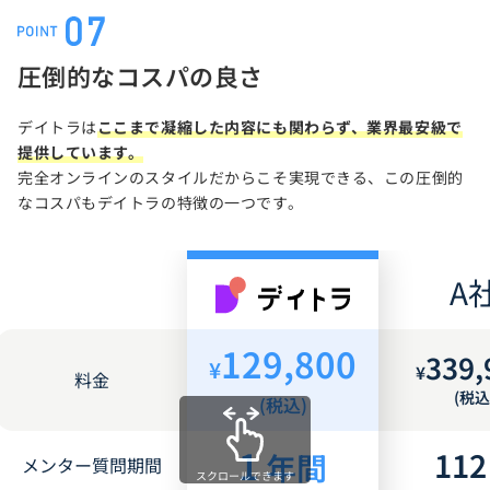
圧倒的なコスパの良さ
デイトラは
ここまで凝縮した内容にも関わらず、業界最安級で
提供しています。
完全オンラインのスタイルだからこそ実現できる、この圧倒的
なコスパもデイトラの特徴の一つです。
A
129,800
339,
¥
¥
料金
(税込
(税込)
1
112
年間
メンター質問期間
スクロールできます