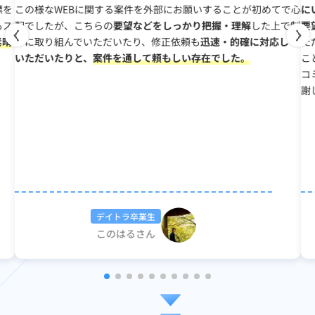
標を
この様なWEBに関する案件を外部にお願いすることが初めてで心
に
もス
配でしたが、こちらの
要望などをしっかり把握・理解
した上で制
要
素晴
作に取り組んでいただいたり、修正依頼も
迅速・的確に対応して
た
いただいたりと、
案件を通して頼もしい存在でした。
こ
コ
謝
デイトラ卒業生
このはるさん