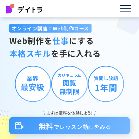
オンライン講座：Web制作コース
Web制作を
仕事
にする
本格スキル
を手に入れる
\
まずは講座を体験しよう！
/
無料
で
レッスン
動画
をみる