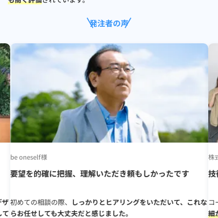
発注者の声
be oneself様
株
要望を的確に把握、理解いただき頼もしかったです
技
デザ
初めての相談の際、
しっかりとヒアリングをいただいて、これな
コ
して
らお任せしても大丈夫だと感じました。
細