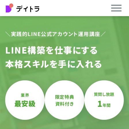
＼実践的LINE公式アカウント運用講座／
LINE構築を仕事にする
本格スキルを手に入れる
質問し放題
業界
限定特典
1
最安級
資料付き
年間